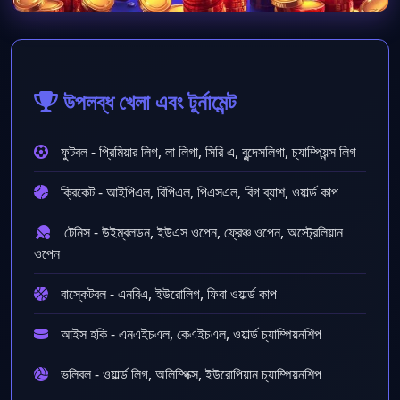
উপলব্ধ খেলা এবং টুর্নামেন্ট
ফুটবল - প্রিমিয়ার লিগ, লা লিগা, সিরি এ, বুন্দেসলিগা, চ্যাম্পিয়ন্স লিগ
ক্রিকেট - আইপিএল, বিপিএল, পিএসএল, বিগ ব্যাশ, ওয়ার্ল্ড কাপ
টেনিস - উইম্বলডন, ইউএস ওপেন, ফ্রেঞ্চ ওপেন, অস্ট্রেলিয়ান
ওপেন
বাস্কেটবল - এনবিএ, ইউরোলিগ, ফিবা ওয়ার্ল্ড কাপ
আইস হকি - এনএইচএল, কেএইচএল, ওয়ার্ল্ড চ্যাম্পিয়নশিপ
ভলিবল - ওয়ার্ল্ড লিগ, অলিম্পিক্স, ইউরোপিয়ান চ্যাম্পিয়নশিপ