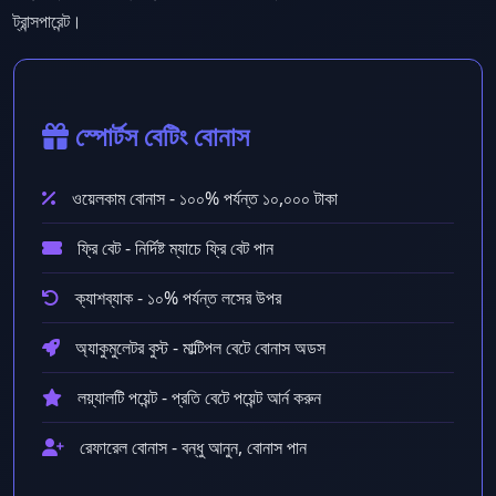
ট্রান্সপারেন্ট।
স্পোর্টস বেটিং বোনাস
ওয়েলকাম বোনাস - ১০০% পর্যন্ত ১০,০০০ টাকা
ফ্রি বেট - নির্দিষ্ট ম্যাচে ফ্রি বেট পান
ক্যাশব্যাক - ১০% পর্যন্ত লসের উপর
অ্যাকুমুলেটর বুস্ট - মাল্টিপল বেটে বোনাস অডস
লয়্যালটি পয়েন্ট - প্রতি বেটে পয়েন্ট আর্ন করুন
রেফারেল বোনাস - বন্ধু আনুন, বোনাস পান