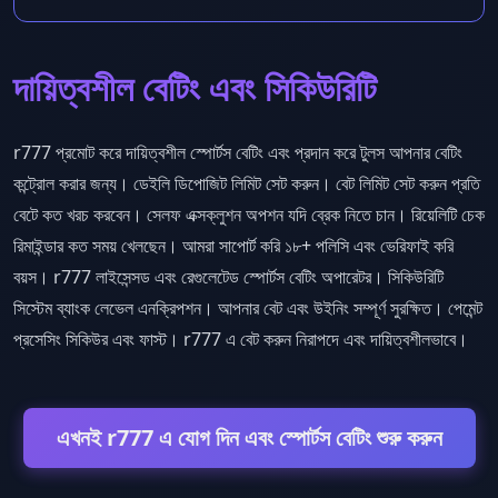
দায়িত্বশীল বেটিং এবং সিকিউরিটি
r777 প্রমোট করে দায়িত্বশীল স্পোর্টস বেটিং এবং প্রদান করে টুলস আপনার বেটিং
কন্ট্রোল করার জন্য। ডেইলি ডিপোজিট লিমিট সেট করুন। বেট লিমিট সেট করুন প্রতি
বেটে কত খরচ করবেন। সেলফ এক্সক্লুশন অপশন যদি ব্রেক নিতে চান। রিয়েলিটি চেক
রিমাইন্ডার কত সময় খেলছেন। আমরা সাপোর্ট করি ১৮+ পলিসি এবং ভেরিফাই করি
বয়স। r777 লাইসেন্সড এবং রেগুলেটেড স্পোর্টস বেটিং অপারেটর। সিকিউরিটি
সিস্টেম ব্যাংক লেভেল এনক্রিপশন। আপনার বেট এবং উইনিং সম্পূর্ণ সুরক্ষিত। পেমেন্ট
প্রসেসিং সিকিউর এবং ফাস্ট। r777 এ বেট করুন নিরাপদে এবং দায়িত্বশীলভাবে।
এখনই r777 এ যোগ দিন এবং স্পোর্টস বেটিং শুরু করুন