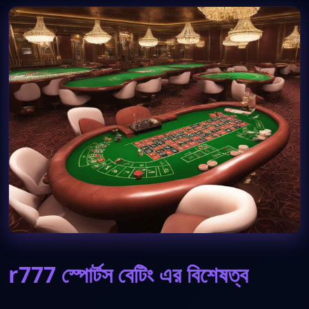
r777 স্পোর্টস বেটিং এর বিশেষত্ব