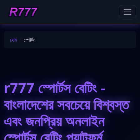
হোম
স্পোর্টস
r777 স্পোর্টস বেটিং -
বাংলাদেশের সবচেয়ে বিশ্বস্ত
এবং জনপ্রিয় অনলাইন
স্পোর্টস বেটিং প্ল্যাটফর্ম