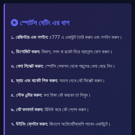
স্পোর্টস বেটিং এর ধাপ
১. রেজিস্টার এবং লগইন:
r777 এ একাউন্ট তৈরি করুন এবং লগইন করুন।
২. ডিপোজিট করুন:
বিকাশ, নগদ বা রকেট দিয়ে ব্যালেন্স যোগ করুন।
৩. খেলা সিলেক্ট করুন:
স্পোর্টস সেকশন থেকে পছন্দের খেলা বেছে নিন।
৪. ম্যাচ এবং মার্কেট পিক করুন:
অডস দেখে বেট সিলেক্ট করুন।
৫. স্টেক এন্টার করুন:
কত টাকা বেট করবেন তা লিখুন।
৬. বেট কনফার্ম করুন:
রিভিউ করে বেট প্লেস করুন।
৭. উইনিং ক্লেইম করুন:
জিতলে অটোমেটিক্যালি পাবেন একাউন্টে।